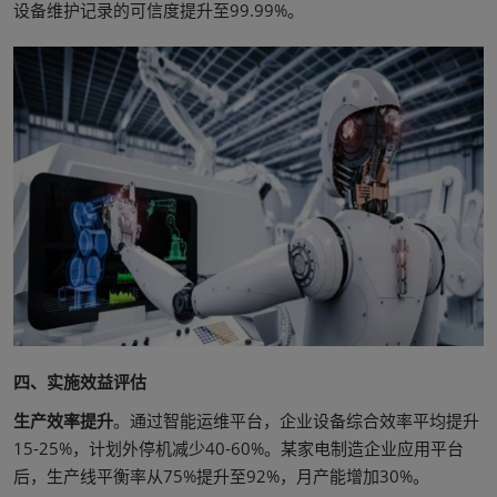
设备维护记录的可信度提升至99.99%。
四、实施效益评估
生产效率提升
。通过智能运维平台，企业设备综合效率平均提升
15-25%，计划外停机减少40-60%。某家电制造企业应用平台
后，生产线平衡率从75%提升至92%，月产能增加30%。