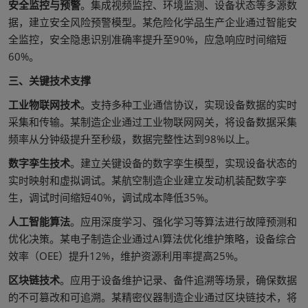
安全监控与预警
。集成视频监控、环境监测、设备状态等多源数
据，建立安全风险预警模型。某危险化学品生产企业通过智能安
全监控，安全隐患识别准确率提升至90%，应急响应时间缩短
60%。
三、关键技术支撑
工业物联网技术
。支持多种工业通信协议，实现设备数据的实时
采集和传输。某制造企业通过工业物联网网关，将设备数据采集
频率从分钟级提升至秒级，数据完整性达到98%以上。
数字孪生技术
。建立关键设备的数字孪生模型，实现设备状态的
实时映射和虚拟调试。某航空制造企业建立发动机装配数字孪
生，调试时间缩短40%，调试成本降低35%。
人工智能算法
。应用深度学习、强化学习等算法进行故障预测和
优化决策。某电子制造企业通过AI算法优化维护策略，设备综合
效率（OEE）提升12%，维护资源利用率提高25%。
区块链技术
。应用于设备维护记录、备件追溯等场景，确保数据
的不可篡改和可追溯。某精密仪器制造企业通过区块链技术，将