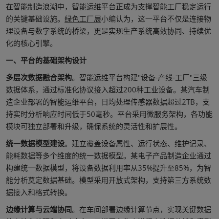
在智能制造浪潮中，智能运维平台正成为支撑智能工厂稳定运行
的关键基础设施。
绿色工厂展
小编认为，这一平台不仅是连接物
理设备与数字系统的桥梁，更是实现生产系统高效协同、持续优
化的核心引擎。
一、平台的基础架构设计
多层次数据融合架构
。智能运维平台构建"设备-产线-工厂"三级
数据体系，通过标准化协议接入超过200种工业设备。某汽车制
造企业部署的智能运维平台，日均处理传感器数据超过2TB，支
持实时分析响应时间低于50毫秒。平台采用微服务架构，各功能
模块可独立部署和升级，确保系统的灵活性和扩展性。
统一数据模型建设
。建立覆盖设备属性、运行状态、维护记录、
能耗数据等多个维度的统一数据模型。某电子产品制造企业通过
构建统一数据模型，将设备数据利用率从35%提升至85%，为智
能分析奠定数据基础。模型采用开放式架构，支持第三方系统数
据接入和格式转换。
边缘计算与云端协同
。在车间部署边缘计算节点，实现关键数据