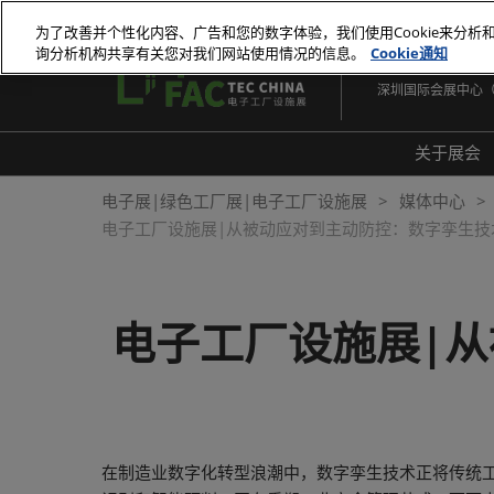
直
为了改善并个性化内容、广告和您的数字体验，我们使用Cookie来分析
接
询分析机构共享有关您对我们网站使用情况的信息。
Cookie通知
2026年10月27-29
跳
深圳国际会展中心
转
至
内
关于展会
容
展会
电子展|绿色工厂展|电子工厂设施展
媒体中心
电子工厂设施展|从被动应对到主动防控：数字孪生技
展品
常见
电子工厂设施展|
在制造业数字化转型浪潮中，数字孪生技术正将传统工