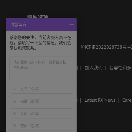
隐私选项
请您留言
隐私政策
Cookie政策
展会信息
感谢您的关注，当前客服人员不在
线，请填写一下您的信息，我们会
可持续发展
网站地图
沪ICP备2022028738号-4
尽快和您联系。
Built by RX
其他励展展会
励展新闻
加入我们
包容性和多
Built by RX
Discover more RX Events
Latest RX News
Care