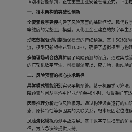
识别和智能预判，正在重塑工业安全管理范式。下面
一、技术架构的突破性创新
全要素数字建模
构建了风险预警的基础框架。现代数
等维度的完整工厂模型。某化工企业建立的数字孪生
动态数据驱动机制
确保模型的持续精准。基于5G和边
流，模型更新频率达到100Hz，确保了虚拟模型与物
多物理场耦合仿真
扩展了风险预测的深度。通过集成
的汽轮机数字孪生，可模拟温度场、应力场、振动场
二、风险预警的核心技术路径
异常模式智能识别
实现早期预警。基于机器学习算法
障预警时间从平均4小时提前至48小时，预警准确率达
因果推理分析
定位风险根源。通过构建设备运行的知
态、原料特性等多因素的关联关系，根本原因定位准确
风险演化模拟
预测事故发展。基于数字孪生模型的仿
径，为应急决策提供支持。