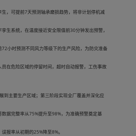
孪生，可提前7天预测轴承磨损趋势，将非计划停机减
孪生系统，在温度接近安全限值前30分钟发出预警，
72小时预测不同风力等级下的生产风险，为防灾准备
人员在危险区域的停留时间，超时自动报警，工伤事故
扩展到主要生产区域；第三阶段实现全厂覆盖并深化应
数据完整率从75%提升至98%，为准确预警奠定基
误报率从初期的25%降至8%。