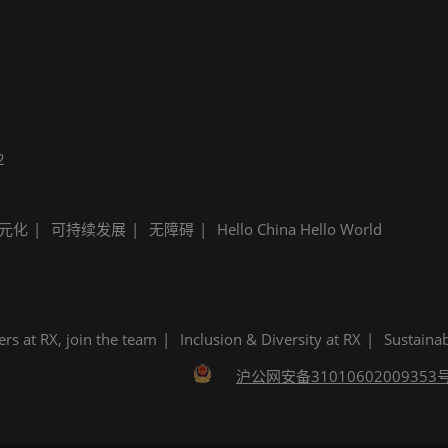
2
元化
可持续发展
无障碍
Hello China Hello World
ers at RX, join the team
Inclusion & Diversity at RX
Sustainab
沪公网安备31010602009353