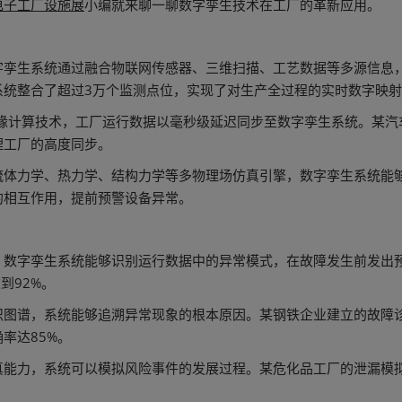
电子工厂设施展
小编就来聊一聊数字孪生技术在工厂的革新应用。
参观指南
字孪生系统通过融合物联网传感器、三维扫描、工艺数据等多源信息
系统整合了超过3万个监测点位，实现了对生产全过程的实时数字映
缘计算技术，工厂运行数据以毫秒级延迟同步至数字孪生系统。某汽
理工厂的高度同步。
流体力学、热力学、结构力学等多物理场仿真引擎，数字孪生系统能
的相互作用，提前预警设备异常。
，数字孪生系统能够识别运行数据中的异常模式，在故障发生前发出
到92%。
识图谱，系统能够追溯异常现象的根本原因。某钢铁企业建立的故障
率达85%。
真能力，系统可以模拟风险事件的发展过程。某危化品工厂的泄漏模