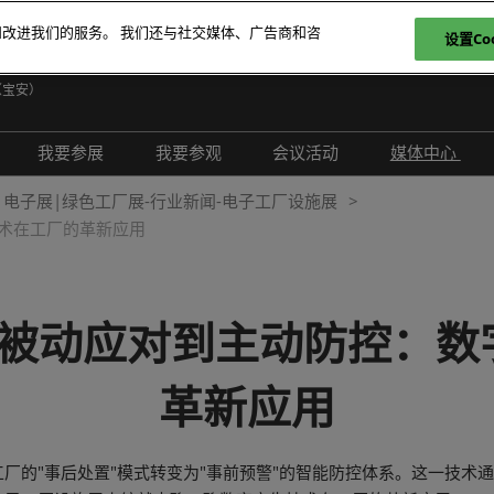
和改进我们的服务。 我们还与社交媒体、广告商和咨
设置Coo
日
（宝安）
E
我要参展
我要参观
会议活动
媒体中心
T
介绍
参展申请
参观登记
现场活动
展会新闻
电子展|绿色工厂展-行业新闻-电子工厂设施展
ภ
术在工厂的革新应用
范围
为何参展
为何参观
创新拆解区
展商新闻
P
问题解答
观众范围
TAP特邀贵宾买家
评选赛事
行业新闻
商务配对
组团参观
行业活动
合作媒体
从被动应对到主动防控：数
励展通
观众增值服务
国际交流活动
合作协会
革新应用
智慧会刊
展商名录
展品名录
厂的"事后处置"模式转变为"事前预警"的智能防控体系。这一技术