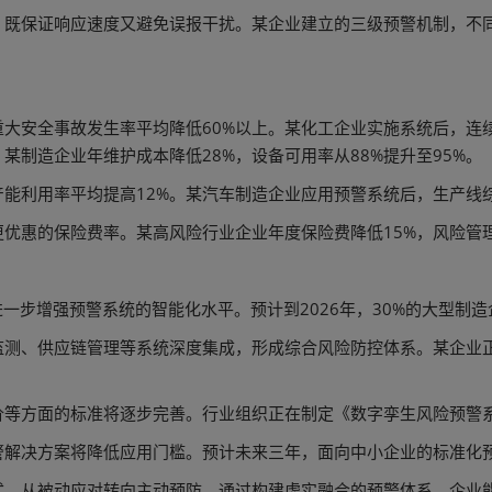
，既保证响应速度又避免误报干扰。某企业建立的三级预警机制，不
大安全事故发生率平均降低60%以上。某化工企业实施系统后，连续安
某制造企业年维护成本降低28%，设备可用率从88%提升至95%。
能利用率平均提高12%。某汽车制造企业应用预警系统后，生产线综
优惠的保险费率。某高风险行业企业年度保险费降低15%，风险管
进一步增强预警系统的智能化水平。预计到2026年，30%的大型制造
监测、供应链管理等系统深度集成，形成综合风险防控体系。某企业正
价等方面的标准将逐步完善。行业组织正在制定《数字孪生风险预警
警解决方案将降低应用门槛。预计未来三年，面向中小企业的标准化预
式，从被动应对转向主动预防。通过构建虚实融合的预警体系，企业