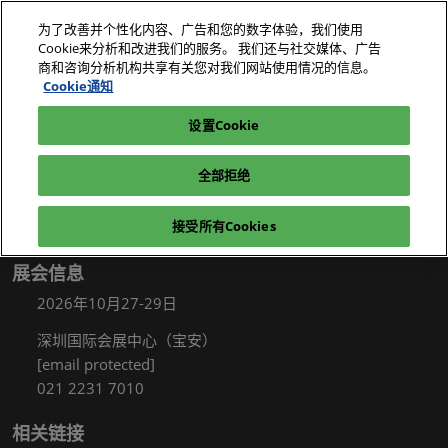
直
为了改善并个性化内容、广告和您的数字体验，我们使用
接
Cookie来分析和改进我们的服务。 我们还与社交媒体、广告
跳
商和咨询分析机构共享有关您对我们网站使用情况的信息。
2026年10月27-29日
我要参观
立即订阅
转
Cookie通知
深圳国际会展中心（宝安）
至
设置Cookie
电子展|绿色工厂展|电子工厂设施展
我要参观
内
容
全部拒绝
接受所有Cookies
展会信息
2026年10月27-29日
深圳国际会展中心（宝安）
[email protected]
021 2231 7010
相关链接