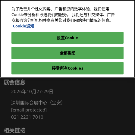
直
为了改善并个性化内容、广告和您的数字体验，我们使用
接
Cookie来分析和改进我们的服务。 我们还与社交媒体、广告
跳
商和咨询分析机构共享有关您对我们网站使用情况的信息。
2026年10月27-29日
我要参观
立即订阅
转
Cookie通知
深圳国际会展中心（宝安）
至
设置Cookie
电子展|绿色工厂展|电子工厂设施展
我要参观
内
容
全部拒绝
接受所有Cookies
展会信息
2026年10月27-29日
深圳国际会展中心（宝安）
[email protected]
021 2231 7010
相关链接