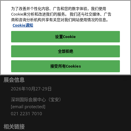
直
为了改善并个性化内容、广告和您的数字体验，我们使用
接
Cookie来分析和改进我们的服务。 我们还与社交媒体、广告
跳
商和咨询分析机构共享有关您对我们网站使用情况的信息。
2026年10月27-29日
我要参观
立即订阅
转
Cookie通知
深圳国际会展中心（宝安）
至
设置Cookie
电子展|绿色工厂展|电子工厂设施展
我要参观
内
容
全部拒绝
接受所有Cookies
展会信息
2026年10月27-29日
深圳国际会展中心（宝安）
[email protected]
021 2231 7010
相关链接