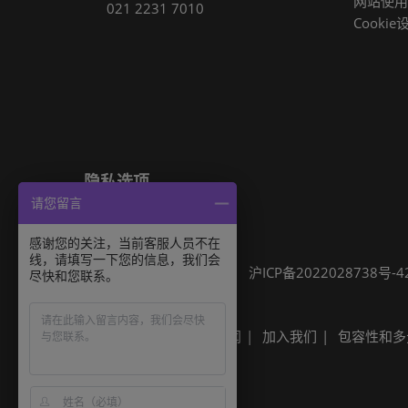
网站使用
021 2231 7010
Cookie
隐私选项
请您留言
隐私政策
Cookie政策
展会信息
感谢您的关注，当前客服人员不在
线，请填写一下您的信息，我们会
可持续发展
网站地图
沪ICP备2022028738号-4
尽快和您联系。
Built by RX
其他励展展会
励展新闻
加入我们
包容性和多