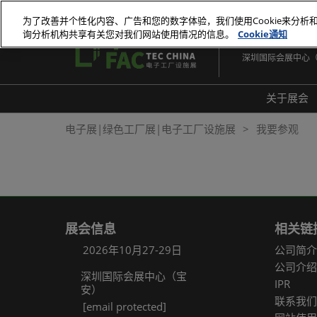
直
为了改善并个性化内容、广告和您的数字体验，我们使用Cookie来分析
接
询分析机构共享有关您对我们网站使用情况的信息。
Cookie通知
2026年10月27-29
跳
深圳国际会展中心
转
至
内
关于展会
容
展会
电子展|绿色工厂展|电子工厂设施展
我要参观
展品
常见
展会信息
相关链
2026年10月27-29日
公司简介
公司介绍
深圳国际会展中心（宝
IPR
安）
联系我们
[email protected]