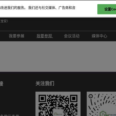
和改进我们的服务。 我们还与社交媒体、广告商和咨
设置Coo
日
（宝安）
E
我要参展
我要参观
会议活动
媒体中心
T
介绍
参展申请
参观登记
现场活动
展会新闻
ภ
范围
为何参展
为何参观
创新拆解区
展商新闻
P
问题解答
观众范围
TAP特邀贵宾买家
评选赛事
行业新闻
商务配对
组团参观
行业活动
合作媒体
励展通
观众增值服务
国际交流活动
合作协会
关注我们
接
智慧会刊
展商名录
展品名录