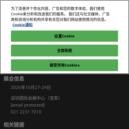
直
为了改善并个性化内容、广告和您的数字体验，我们使用
接
Cookie来分析和改进我们的服务。 我们还与社交媒体、广告
跳
商和咨询分析机构共享有关您对我们网站使用情况的信息。
2026年10月27-29日
我要参观
立即订阅
转
Cookie通知
深圳国际会展中心（宝安）
至
设置Cookie
电子展|绿色工厂展|电子工厂设施展
我要参观
内
容
全部拒绝
接受所有Cookies
展会信息
2026年10月27-29日
深圳国际会展中心（宝安）
[email protected]
021 2231 7010
相关链接