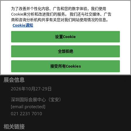
直
为了改善并个性化内容、广告和您的数字体验，我们使用
接
Cookie来分析和改进我们的服务。 我们还与社交媒体、广告
跳
商和咨询分析机构共享有关您对我们网站使用情况的信息。
2026年10月27-29日
我要参观
立即订阅
转
Cookie通知
深圳国际会展中心（宝安）
至
设置Cookie
电子展|绿色工厂展|电子工厂设施展
我要参观
内
容
全部拒绝
接受所有Cookies
展会信息
2026年10月27-29日
深圳国际会展中心（宝安）
[email protected]
021 2231 7010
相关链接