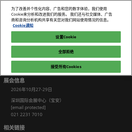
直
为了改善并个性化内容、广告和您的数字体验，我们使用
接
Cookie来分析和改进我们的服务。 我们还与社交媒体、广告
跳
商和咨询分析机构共享有关您对我们网站使用情况的信息。
2026年10月27-29日
我要参观
立即订阅
转
Cookie通知
深圳国际会展中心（宝安）
至
设置Cookie
电子展|绿色工厂展|电子工厂设施展
我要参观
内
容
全部拒绝
接受所有Cookies
展会信息
2026年10月27-29日
深圳国际会展中心（宝安）
[email protected]
021 2231 7010
相关链接