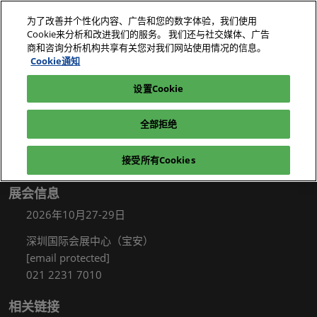
直
为了改善并个性化内容、广告和您的数字体验，我们使用
接
Cookie来分析和改进我们的服务。 我们还与社交媒体、广告
跳
商和咨询分析机构共享有关您对我们网站使用情况的信息。
2026年10月27-29日
我要参观
立即订阅
转
Cookie通知
深圳国际会展中心（宝安）
至
设置Cookie
电子展|绿色工厂展|电子工厂设施展
我要参观
内
容
全部拒绝
接受所有Cookies
展会信息
2026年10月27-29日
深圳国际会展中心（宝安）
[email protected]
021 2231 7010
相关链接