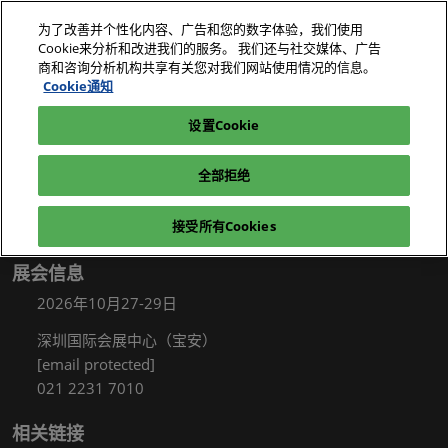
直
为了改善并个性化内容、广告和您的数字体验，我们使用
接
Cookie来分析和改进我们的服务。 我们还与社交媒体、广告
跳
商和咨询分析机构共享有关您对我们网站使用情况的信息。
2026年10月27-29日
我要参观
立即订阅
转
Cookie通知
深圳国际会展中心（宝安）
至
设置Cookie
电子展|绿色工厂展|电子工厂设施展
我要参观
内
容
全部拒绝
接受所有Cookies
展会信息
2026年10月27-29日
深圳国际会展中心（宝安）
[email protected]
021 2231 7010
相关链接