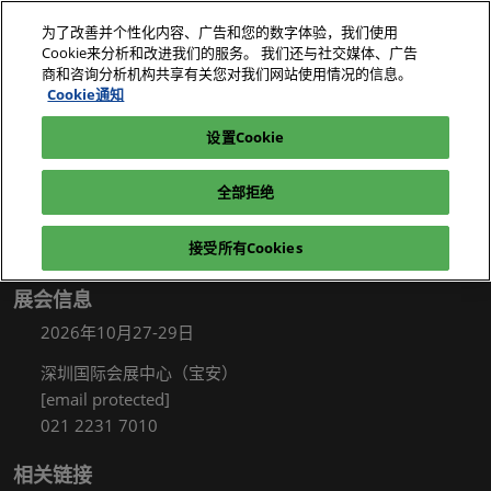
直
为了改善并个性化内容、广告和您的数字体验，我们使用
接
Cookie来分析和改进我们的服务。 我们还与社交媒体、广告
跳
商和咨询分析机构共享有关您对我们网站使用情况的信息。
2026年10月27-29日
我要参观
立即订阅
转
Cookie通知
深圳国际会展中心（宝安）
至
设置Cookie
电子展|绿色工厂展|电子工厂设施展
我要参观
内
容
全部拒绝
接受所有Cookies
展会信息
2026年10月27-29日
深圳国际会展中心（宝安）
[email protected]
021 2231 7010
相关链接