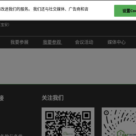
和改进我们的服务。 我们还与社交媒体、广告商和咨
设置Coo
日
（宝安）
E
我要参展
我要参观
会议活动
媒体中心
T
介绍
参展申请
参观登记
现场活动
展会新闻
ภ
范围
为何参展
为何参观
创新拆解区
展商新闻
P
问题解答
观众范围
TAP特邀贵宾买家
评选赛事
行业新闻
商务配对
组团参观
行业活动
合作媒体
励展通
观众增值服务
国际交流活动
合作协会
关注我们
接
智慧会刊
展商名录
展品名录