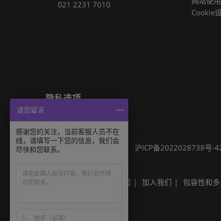
网站使用
021 2231 7010
Cookie
隐私选项
请您留言
隐私政策
Cookie政策
展会信息
感谢您的关注，当前客服人员不在
线，请填写一下您的信息，我们会
可持续发展
网站地图
沪ICP备2022028738号-4
尽快和您联系。
Built by RX
其他励展展会
励展新闻
加入我们
包容性和多