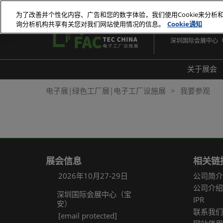
直
为了改善并个性化内容、广告和您的数字体验，我们使用Cookie来分析
接
询分析机构共享有关您对我们网站使用情况的信息。
Cookie通知
2026年10月27-29
跳
深圳国际会展中心
转
至
内
关于展会
容
展会
电子展|绿色工厂展|电子工厂设施展
我要参观
展品
常见
展会信息
相关链
2026年10月27-29日
公司简介
公司介绍
深圳国际会展中心（宝
IPR
安）
联系我们
[email protected]