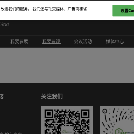
和改进我们的服务。 我们还与社交媒体、广告商和咨
设置Coo
日
（宝安）
E
我要参展
我要参观
会议活动
媒体中心
T
介绍
参展申请
参观登记
现场活动
展会新闻
ภ
范围
为何参展
为何参观
创新拆解区
展商新闻
P
问题解答
观众范围
TAP特邀贵宾买家
评选赛事
行业新闻
商务配对
组团参观
行业活动
合作媒体
励展通
观众增值服务
国际交流活动
合作协会
关注我们
接
智慧会刊
展商名录
展品名录