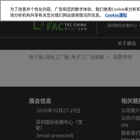
直
为了改善并个性化内容、广告和您的数字体验，我们使用Cookie来分析
接
询分析机构共享有关您对我们网站使用情况的信息。
Cookie通知
2026年10月27-29
跳
深圳国际会展中心
转
至
内
关于展会
容
展会
电子展|绿色工厂展|电子工厂设施展
我要参观
展品
常见
展会信息
相关链
2026年10月27-29日
公司简介
公司介绍
深圳国际会展中心（宝
IPR
安）
联系我们
[email protected]