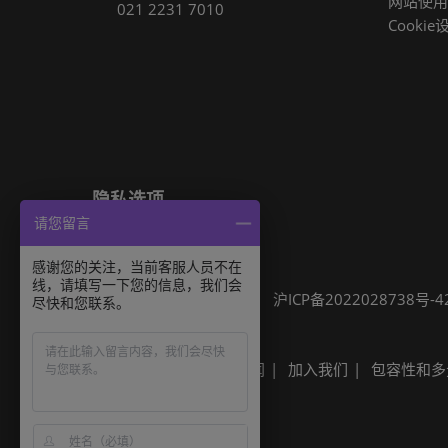
网站使用
021 2231 7010
Cookie
隐私选项
请您留言
隐私政策
Cookie政策
展会信息
感谢您的关注，当前客服人员不在
线，请填写一下您的信息，我们会
可持续发展
网站地图
沪ICP备2022028738号-4
尽快和您联系。
Built by RX
其他励展展会
励展新闻
加入我们
包容性和多