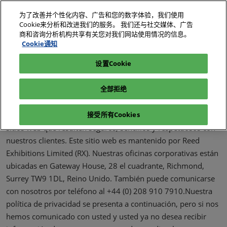
直
为了改善并个性化内容、广告和您的数字体验，我们使用
接
Cookie来分析和改进我们的服务。 我们还与社交媒体、广告
跳
商和咨询分析机构共享有关您对我们网站使用情况的信息。
2026年10月27-29日
我要参观
立即订阅
转
Cookie通知
深圳国际会展中心（宝安）
至
设置Cookie
电子展|绿色工厂展|电子工厂设施展
内
容
全部拒绝
Cómo se utiliza su información?Desde 1995, Reed Exhibitions
ha estado trabajando para desarrollar servicios de internet y
接受所有Cookies
sitios web que resulten seguros, sencillos y respetuosos con
nuestros clientes. Este sitio web es mantenido por Reed
Exhibitions Limited (RX). Nuestras oficinas corporativas están
ubicadas en Gateway House, 28 el cuadrante, Richmond,
Surrey TW9 1DL, Reino Unido. También puede comunicarse
con nosotros por teléfono al +44 (0) 208 910 7910.Nuestra
política de privacidad se presenta a continuación, pero si nos
hemos comunicado con usted y usted ya no desea recibir