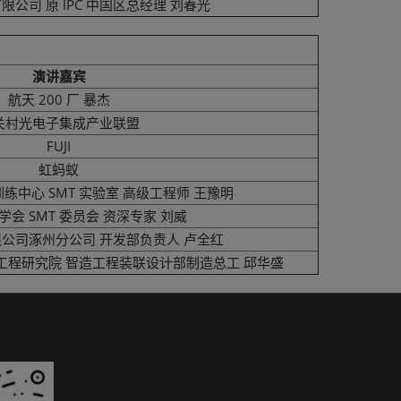
公司 原 IPC 中国区总经理 刘春光
演讲嘉宾
航天 200 厂 暴杰
关村光电子集成产业联盟
FUJI
虹蚂蚁
练中心 SMT 实验室 高级工程师 王豫明
会 SMT 委员会 资深专家 刘威
公司涿州分公司 开发部负责人 卢全红
工程研究院 智造工程装联设计部制造总工 邱华盛