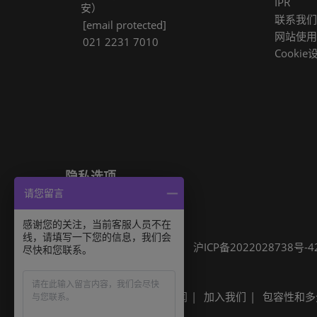
IPR
安）
联系我们
[email protected]
网站使用
021 2231 7010
Cookie
隐私选项
请您留言
隐私政策
Cookie政策
展会信息
感谢您的关注，当前客服人员不在
线，请填写一下您的信息，我们会
可持续发展
网站地图
沪ICP备2022028738号-4
尽快和您联系。
Built by RX
其他励展展会
励展新闻
加入我们
包容性和多