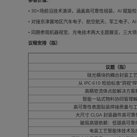
参会价值：
• 30+场前沿技术演讲，涵盖高可靠性组装、AI 赋
• 对接京津冀地区汽车电子、航空航天、军工电子、A
• 同期参观机器视觉、光电技术两大主题展览，三大
议程安排（拟）
议题（拟）
硅光模块的耦合封装工
从 IPC-610 检验标准“洞视
高精密流体点胶解决方案
智能一站式物料协同管理
高可靠性表面贴装焊接质量与
大尺寸 CLGA 封装器件高可
破局高银依赖：低银高可靠
电装工艺智能体技术及