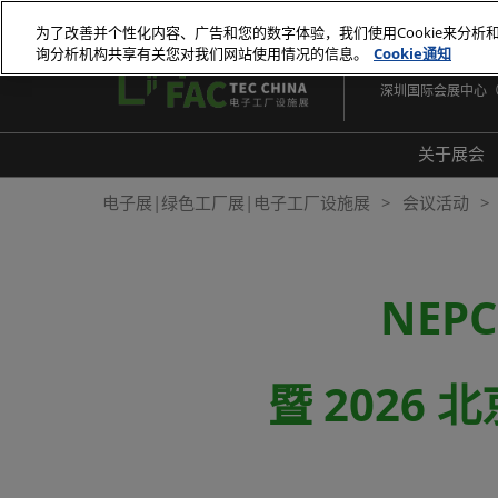
直
为了改善并个性化内容、广告和您的数字体验，我们使用Cookie来分析
接
询分析机构共享有关您对我们网站使用情况的信息。
Cookie通知
2026年10月27-29
跳
深圳国际会展中心
转
至
内
关于展会
容
展会
电子展|绿色工厂展|电子工厂设施展
会议活动
展品
常见
NEP
暨 2026