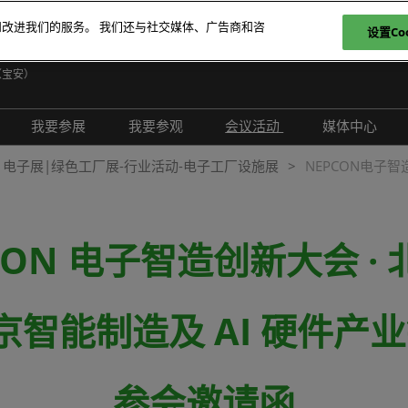
和改进我们的服务。 我们还与社交媒体、广告商和咨
设置Coo
日
（宝安）
E
我要参展
我要参观
会议活动
媒体中心
T
介绍
参展申请
参观登记
现场活动
展会新闻
电子展|绿色工厂展-行业活动-电子工厂设施展
NEPCON电子
ภ
范围
为何参展
为何参观
创新拆解区
展商新闻
P
问题解答
观众范围
TAP特邀贵宾买家
评选赛事
行业新闻
CON 电子智造创新大会 ·
商务配对
组团参观
行业活动
合作媒体
励展通
观众增值服务
国际交流活动
合作协会
 北京智能制造及 AI 硬件
智慧会刊
展商名录
展品名录
参会邀请函