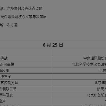
能检测、光模块封装等热点议题
I 硬件等领域核心买家与决策层
领域一次打通
6 月 25 日
艺挑战
中兴通讯股份
”焊点可靠性
电信科学技术仪表研究
新应用
诺信
解决方案
工艺控制方法
北京华
靠性装联工艺
航天 
焊料研发
北京康普锡
应用