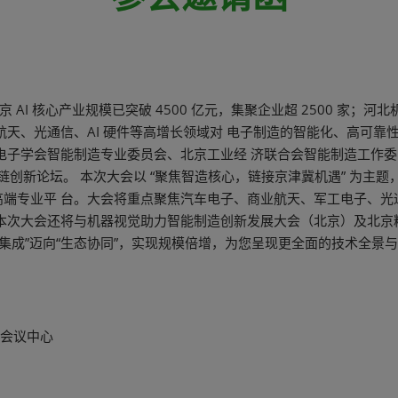
参观指南
AI 核心产业规模已突破 4500 亿元，集聚企业超 2500 家；河
航天、光通信、AI 硬件等高增长领域对 电子制造的智能化、高可
子学会智能制造专业委员会、北京工业经 济联合会智能制造工作委员会
 硬件产业链创新论坛。 本次大会以 “聚焦智造核心，链接京津冀机遇” 
端专业平 台。大会将重点聚焦汽车电子、商业航天、军工电子、光通
本次大会还将与机器视觉助力智能制造创新发展大会（北京）及北京
集成”迈向“生态协同”，实现规模倍增，为您呈现更全面的技术全景
国际会议中心